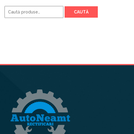
Caută
CAUTĂ
după: