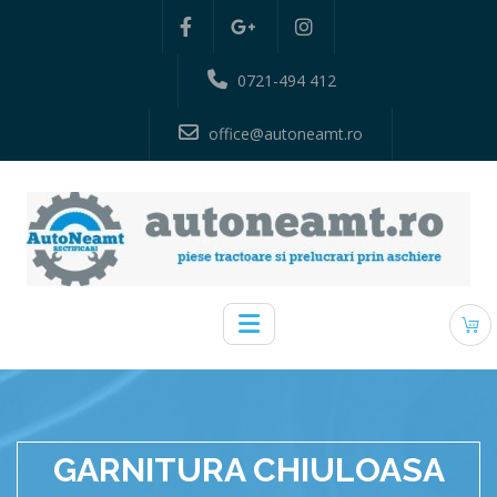
0721-494 412
office@autoneamt.ro
GARNITURA CHIULOASA