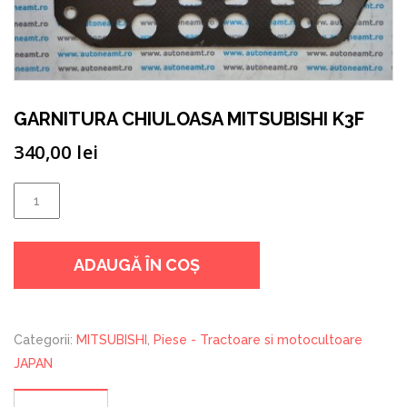
GARNITURA CHIULOASA MITSUBISHI K3F
340,00
lei
Cantitate
GARNITURA
CHIULOASA
ADAUGĂ ÎN COȘ
MITSUBISHI
K3F
Categorii:
MITSUBISHI
,
Piese - Tractoare si motocultoare
JAPAN