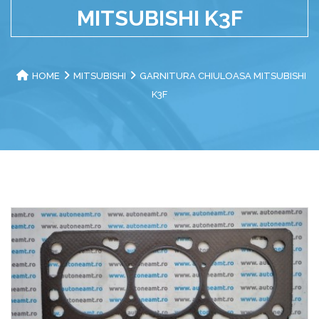
MITSUBISHI K3F
HOME
MITSUBISHI
GARNITURA CHIULOASA MITSUBISHI
K3F