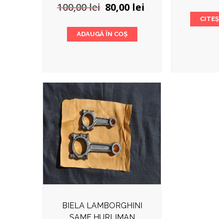
Prețul
Prețul
100,00
lei
80,00
lei
inițial
curent
CITE
a
este:
ADAUGĂ ÎN COȘ
fost:
80,00 lei.
100,00 lei.
BIELA LAMBORGHINI
SAME HURLIMAN