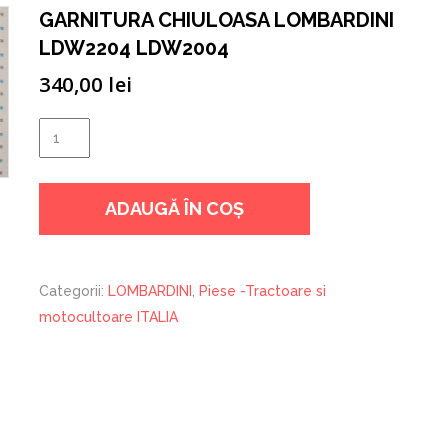
GARNITURA CHIULOASA LOMBARDINI
LDW2204 LDW2004
340,00
lei
Cantitate
GARNITURA
CHIULOASA
ADAUGĂ ÎN COȘ
LOMBARDINI
LDW2204
LDW2004
Categorii:
LOMBARDINI
,
Piese -Tractoare si
motocultoare ITALIA