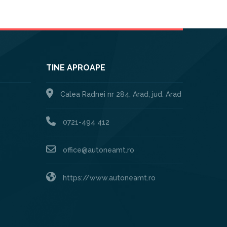
TINE APROAPE
Calea Radnei nr 284, Arad, jud. Arad
0721-494 412
office@autoneamt.ro
https://www.autoneamt.ro