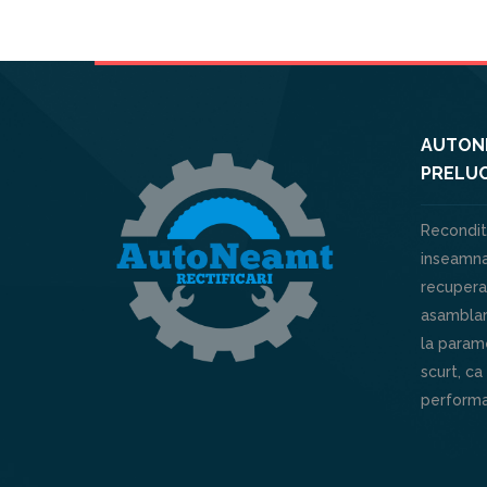
AUTONE
PRELUC
Recondit
inseamna
recuperar
asamblar
la parame
scurt, ca
performa