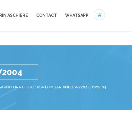
0721-494 412
office@autoneamt.ro
RIN ASCHIERE
CONTACT
WHATSAPP
W2004
GARNITURA CHIULOASA LOMBARDINI LDW2204 LDW2004