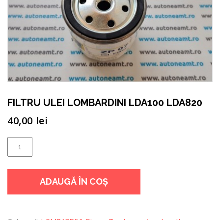
FILTRU ULEI LOMBARDINI LDA100 LDA820
40,00
lei
Cantitate
FILTRU
ULEI
ADAUGĂ ÎN COȘ
LOMBARDINI
LDA100
LDA820