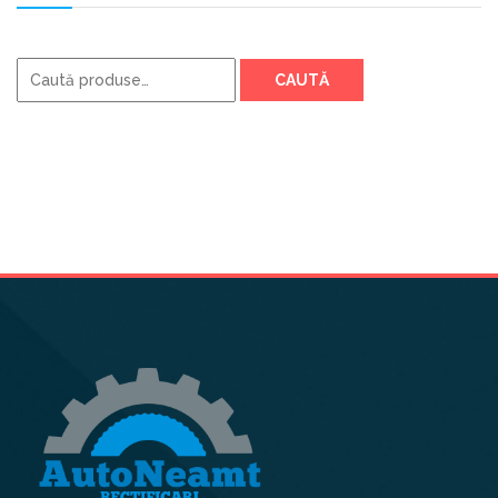
Caută
CAUTĂ
după: