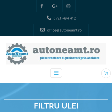
0721-494 412
office@autoneamt.ro
FILTRU ULEI