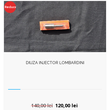
Reduceri!
DIUZA INJECTOR LOMBARDINI
Prețul
Prețul
140,00
lei
120,00
lei