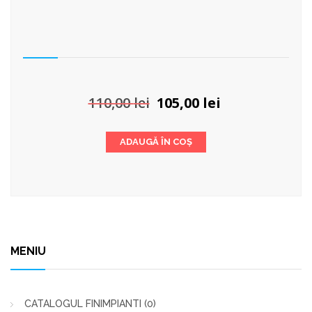
Prețul
Prețul
110,00
lei
105,00
lei
inițial
curent
a
este:
ADAUGĂ ÎN COȘ
fost:
105,00 lei.
110,00 lei.
MENIU
CATALOGUL FINIMPIANTI
(0)