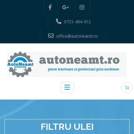
0721-494 412
office@autoneamt.ro
FILTRU ULEI