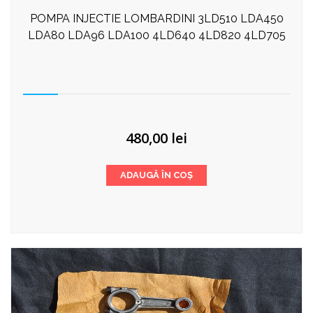
POMPA INJECTIE LOMBARDINI 3LD510 LDA450
LDA80 LDA96 LDA100 4LD640 4LD820 4LD705
480,00
lei
ADAUGĂ ÎN COȘ