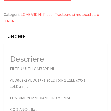
9LD
10LD
12LD
Categorii:
LOMBARDINI
,
Piese -Tractoare si motocultoare
ITALIA
Descriere
Descriere
FILTRU ULEI LOMBARDINI
9LD561-2 9LD625-2 10LD400-2 12LD475-2
12LD435-2
LUNGIME 76MM DIAMETRU 24 MM
COD ANC52642