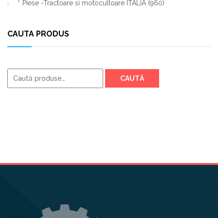
Piese -Tractoare si motocultoare ITALIA
(960)
CAUTA PRODUS
Caută
CAUTĂ
după: