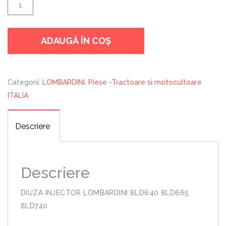
a
este:
Cantitate
fost:
140,00 lei.
DIUZA
160,00 lei.
INJECTOR
ADAUGĂ ÎN COȘ
LOMBARDINI
8LD640
8LD665
8LD740
Categorii:
LOMBARDINI
,
Piese -Tractoare si motocultoare
ITALIA
Descriere
Descriere
DIUZA INJECTOR LOMBARDINI 8LD640 8LD665
8LD740