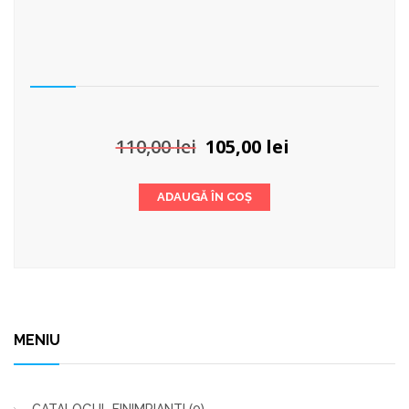
Prețul
Prețul
110,00
lei
105,00
lei
inițial
curent
a
este:
ADAUGĂ ÎN COȘ
fost:
105,00 lei.
110,00 lei.
MENIU