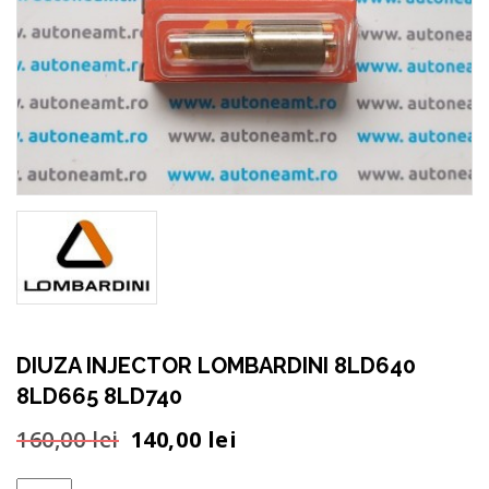
DIUZA INJECTOR LOMBARDINI 8LD640
8LD665 8LD740
Prețul
Prețul
160,00
lei
140,00
lei
inițial
curent