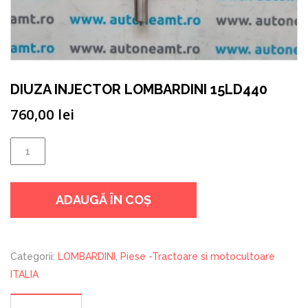
DIUZA INJECTOR LOMBARDINI 15LD440
760,00
lei
Cantitate
DIUZA
INJECTOR
ADAUGĂ ÎN COȘ
LOMBARDINI
15LD440
Categorii:
LOMBARDINI
,
Piese -Tractoare si motocultoare
ITALIA