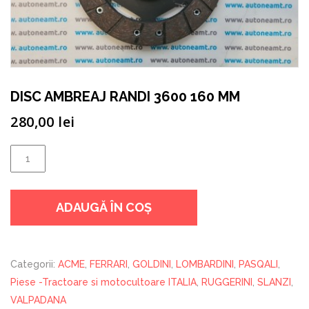
DISC AMBREAJ RANDI 3600 160 MM
280,00
lei
Cantitate
DISC
AMBREAJ
ADAUGĂ ÎN COȘ
RANDI
3600
160
MM
Categorii:
ACME
,
FERRARI
,
GOLDINI
,
LOMBARDINI
,
PASQALI
,
Piese -Tractoare si motocultoare ITALIA
,
RUGGERINI
,
SLANZI
,
VALPADANA