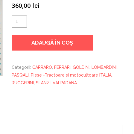
360,00
lei
Cantitate
DISC
AMBREIAJ
ADAUGĂ ÎN COȘ
NIBBI
Categorii:
CARRARO
,
FERRARI
,
GOLDINI
,
LOMBARDINI
,
PASQALI
,
Piese -Tractoare si motocultoare ITALIA
,
RUGGERINI
,
SLANZI
,
VALPADANA