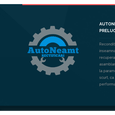
AUTONE
PRELUC
Recondit
inseamna
recuperar
asamblar
la parame
scurt, ca
performa