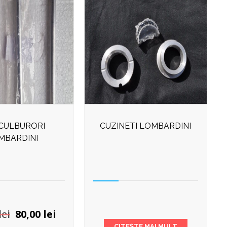
 CULBURORI
CUZINETI LOMBARDINI
MBARDINI
Prețul
Prețul
lei
80,00
lei
inițial
curent
CITEȘTE MAI MULT