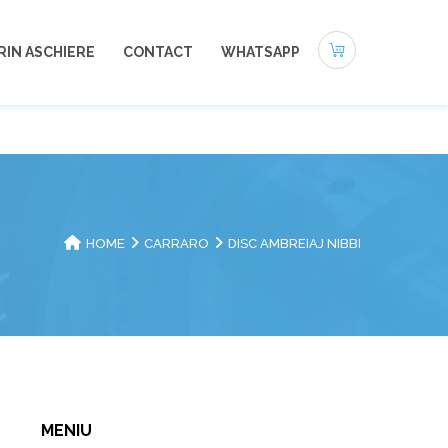
0721-494 412
office@autoneamt.ro
RIN ASCHIERE
CONTACT
WHATSAPP
HOME
CARRARO
DISC AMBREIAJ NIBBI
MENIU