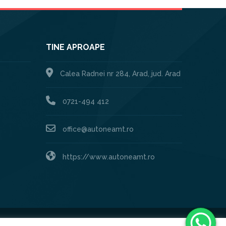
TINE APROAPE
Calea Radnei nr 284, Arad, jud. Arad
0721-494 412
office@autoneamt.ro
https://www.autoneamt.ro