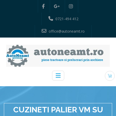
0721-494 412
office@autoneamt.ro
CUZINETI PALIER VM SU