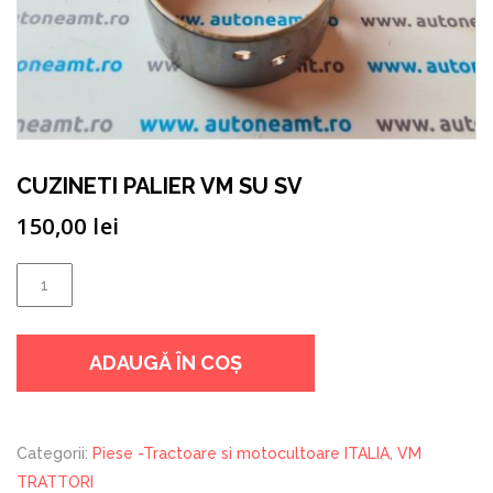
CUZINETI PALIER VM SU SV
150,00
lei
Cantitate
CUZINETI
PALIER
ADAUGĂ ÎN COȘ
VM
SU
SV
Categorii:
Piese -Tractoare si motocultoare ITALIA
,
VM
TRATTORI