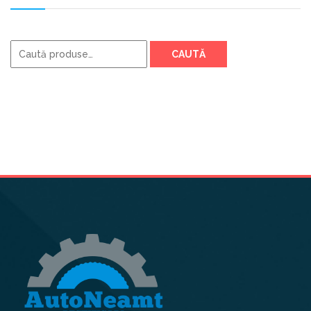
Caută
CAUTĂ
după: