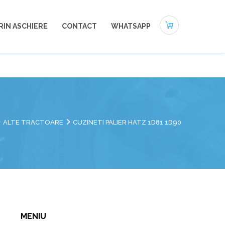
0721-494 412
office@autoneamt.ro
RIN ASCHIERE
CONTACT
WHATSAPP
ALTE TRACTOARE
CUZINETI PALIER HATZ 1D81 1D90
MENIU