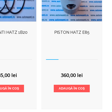
TI HATZ 1B20
PISTON HATZ E85
35,00
lei
360,00
lei
UGĂ ÎN COȘ
ADAUGĂ ÎN COȘ