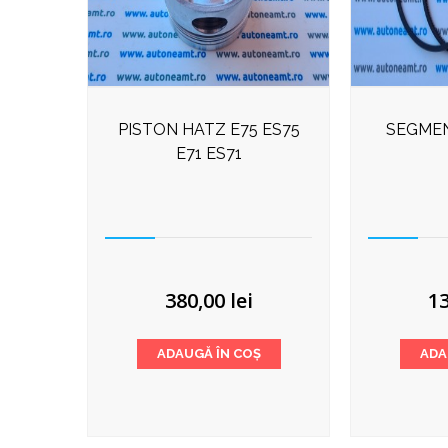
PISTON HATZ E75 ES75
SEGMEN
E71 ES71
380,00
lei
1
ADAUGĂ ÎN COȘ
ADA