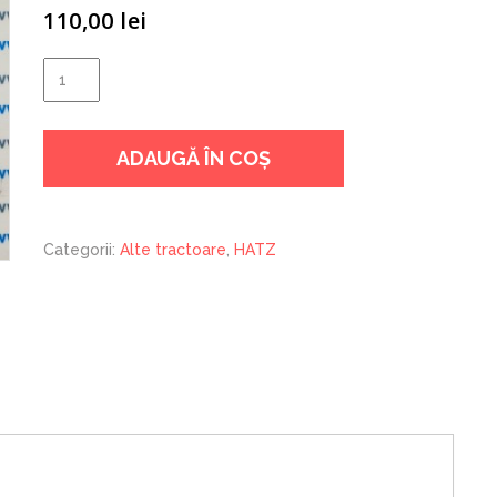
110,00
lei
Cantitate
CUZINETI
PALIER
ADAUGĂ ÎN COȘ
HATZ
1D81
1D90
Categorii:
Alte tractoare
,
HATZ