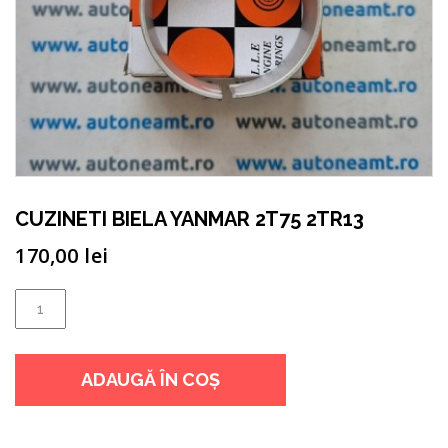
CUZINETI BIELA YANMAR 2T75 2TR13
170,00
lei
Cantitate
CUZINETI
BIELA
ADAUGĂ ÎN COȘ
YANMAR
2T75
2TR13