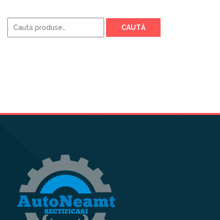
Caută
CAUTĂ
după: