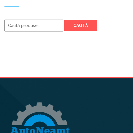
Caută
CAUTĂ
după: