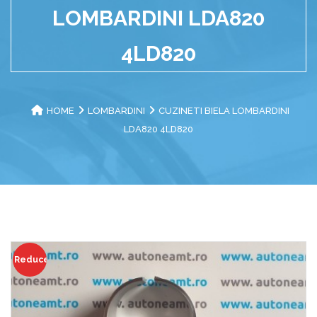
LOMBARDINI LDA820
4LD820
HOME
LOMBARDINI
CUZINETI BIELA LOMBARDINI
LDA820 4LD820
Reduceri!