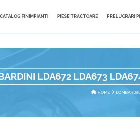
CATALOG FINIMPIANTI
PIESE TRACTOARE
PRELUCRARI P
BARDINI LDA672 LDA673 LDA67
HOME
LOMBARDIN