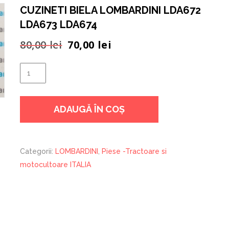
CUZINETI BIELA LOMBARDINI LDA672
LDA673 LDA674
Prețul
Prețul
80,00
lei
70,00
lei
inițial
curent
a
este:
Cantitate
fost:
70,00 lei.
CUZINETI
80,00 lei.
BIELA
ADAUGĂ ÎN COȘ
LOMBARDINI
LDA672
LDA673
LDA674
Categorii:
LOMBARDINI
,
Piese -Tractoare si
motocultoare ITALIA