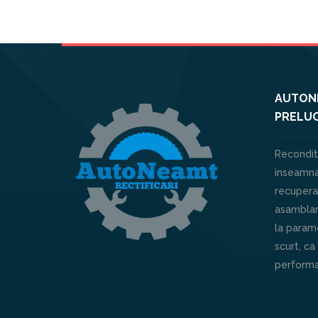
AUTONE
PRELUC
Recondit
inseamna
recuperar
asamblar
la parame
scurt, ca
performa