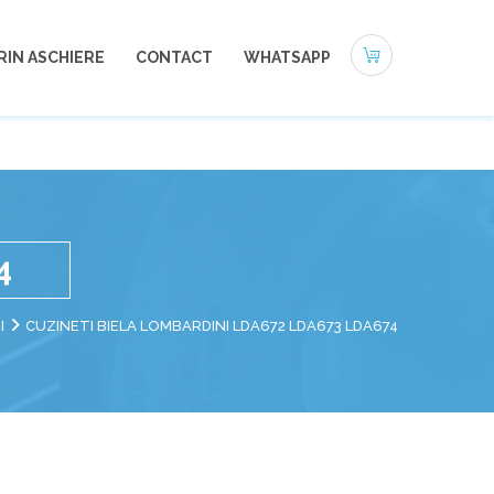
0721-494 412
office@autoneamt.ro
RIN ASCHIERE
CONTACT
WHATSAPP
4
I
CUZINETI BIELA LOMBARDINI LDA672 LDA673 LDA674