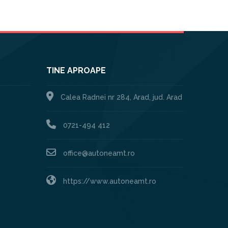
TINE APROAPE
Calea Radnei nr 284, Arad, jud. Arad
0721-494 412
office@autoneamt.ro
https://www.autoneamt.ro