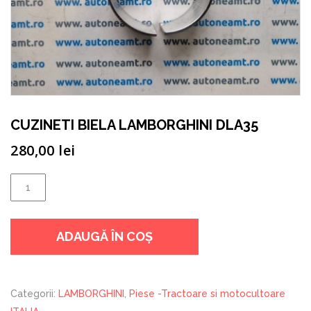
CUZINETI BIELA LAMBORGHINI DLA35
280,00
lei
Cantitate
CUZINETI
BIELA
ADAUGĂ ÎN COȘ
LAMBORGHINI
DLA35
Categorii:
LAMBORGHINI
,
Piese -Tractoare si motocultoare