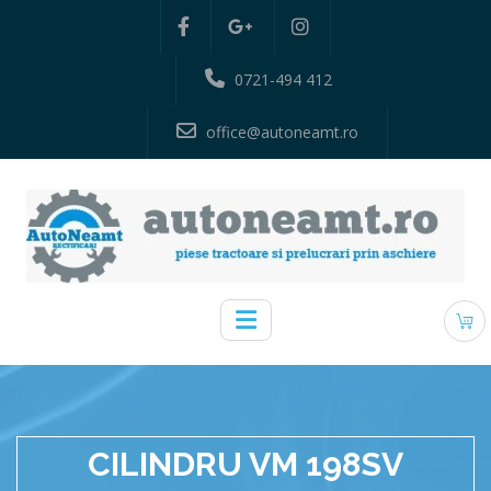
0721-494 412
office@autoneamt.ro
CILINDRU VM 198SV