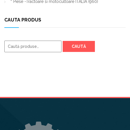
Piese -Tractoare si motocultoare ITALIA
(960)
CAUTA PRODUS
Caută
CAUTĂ
după: