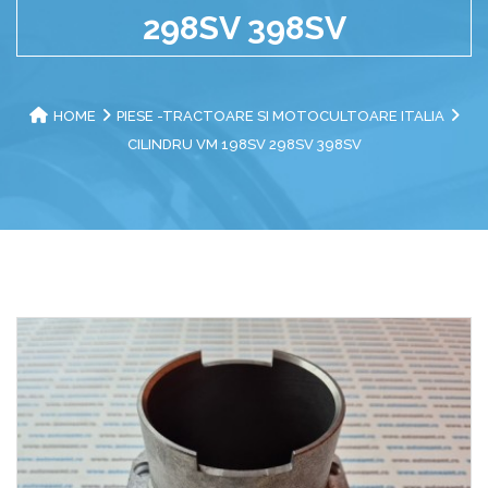
298SV 398SV
HOME
PIESE -TRACTOARE SI MOTOCULTOARE ITALIA
CILINDRU VM 198SV 298SV 398SV