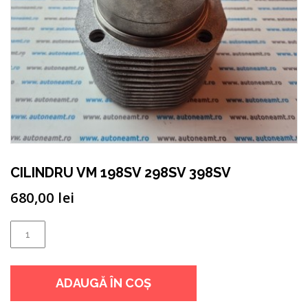
CILINDRU VM 198SV 298SV 398SV
680,00
lei
Cantitate
CILINDRU
VM
ADAUGĂ ÎN COȘ
198SV
298SV