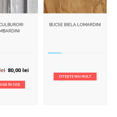
 CULBURORI
BUCSE BIELA LOMARDINI
MBARDINI
Prețul
Prețul
lei
80,00
lei
inițial
curent
CITEȘTE MAI MULT
a
este:
UGĂ ÎN COȘ
fost:
80,00 lei.
100,00 lei.