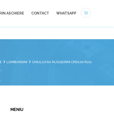
0721-494 412
office@autoneamt.ro
RIN ASCHIERE
CONTACT
WHATSAPP
E
LOMBARDINI
CHIULOASA RUGGERINI CRD100 P101
MENIU