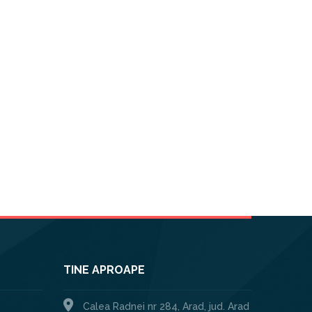
TINE APROAPE
Calea Radnei nr 284, Arad, jud. Arad