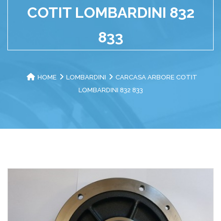
COTIT LOMBARDINI 832
833
HOME
LOMBARDINI
CARCASA ARBORE COTIT
LOMBARDINI 832 833