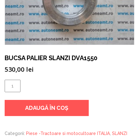
BUCSA PALIER SLANZI DVA1550
530,00
lei
Cantitate
BUCSA
PALIER
ADAUGĂ ÎN COȘ
SLANZI
DVA1550
Categorii:
Piese -Tractoare si motocultoare ITALIA
,
SLANZI