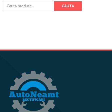
Caută
CAUTĂ
după: