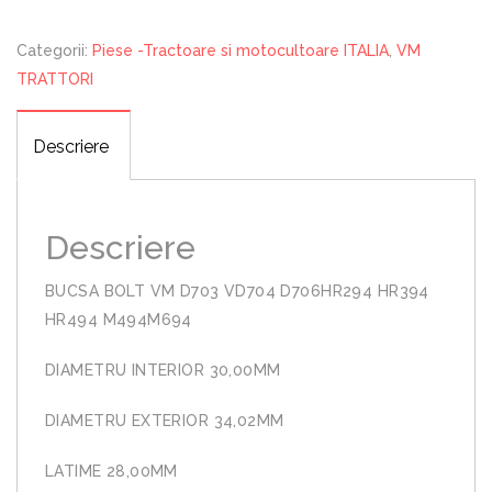
VD704
D706HR294
Categorii:
Piese -Tractoare si motocultoare ITALIA
,
VM
HR394
TRATTORI
HR494
Descriere
Descriere
BUCSA BOLT VM D703 VD704 D706HR294 HR394
HR494 M494M694
DIAMETRU INTERIOR 30,00MM
DIAMETRU EXTERIOR 34,02MM
LATIME 28,00MM