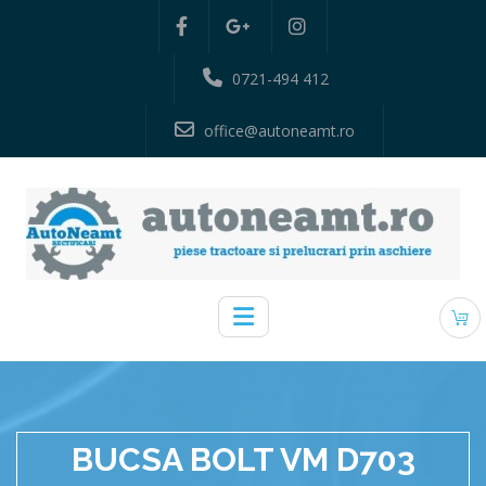
0721-494 412
office@autoneamt.ro
BUCSA BOLT VM D703