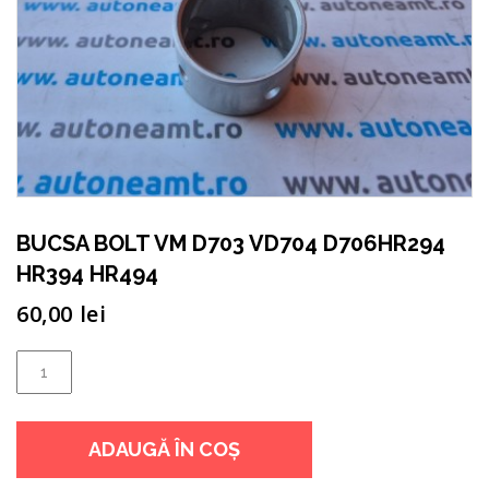
BUCSA BOLT VM D703 VD704 D706HR294
HR394 HR494
60,00
lei
Cantitate
BUCSA
BOLT
ADAUGĂ ÎN COȘ
VM
D703