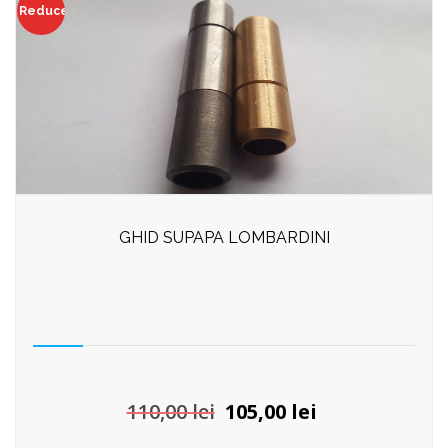
Reduceri!
GHID SUPAPA LOMBARDINI
Prețul
Prețul
110,00
lei
105,00
lei
inițial
curent