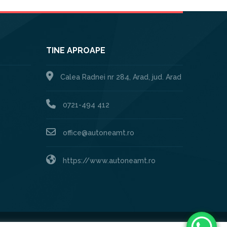
TINE APROAPE
Calea Radnei nr 284, Arad, jud. Arad
0721-494 412
office@autoneamt.ro
https://www.autoneamt.ro