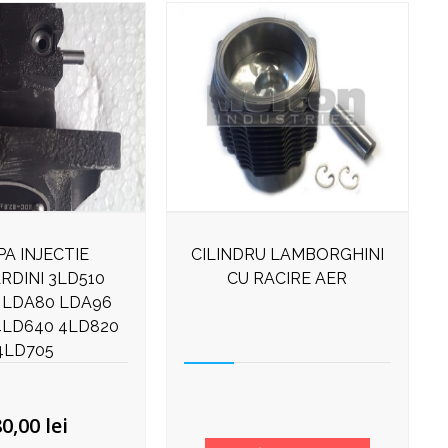
A INJECTIE
CILINDRU LAMBORGHINI
RDINI 3LD510
CU RACIRE AER
 LDA80 LDA96
4LD640 4LD820
4LD705
80,00
lei