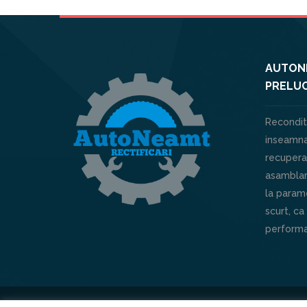
AUTONE
PRELUC
Recondit
inseamna
recuperar
asamblar
la parame
scurt, ca
performa