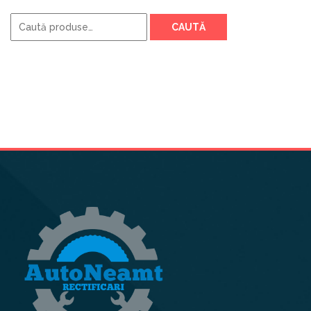
Caută
CAUTĂ
după: