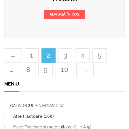
ADAUGĂ ÎN COȘ
←
1
2
3
4
5
…
8
9
10
→
MENIU
CATALOGUL FINIMPIANTI
(0)
Alte tractoare
(160)
Piese-Tractoare si motocultoare CHINA
(5)