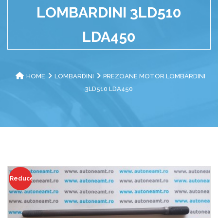
LOMBARDINI 3LD510
LDA450
HOME
LOMBARDINI
PREZOANE MOTOR LOMBARDINI
3LD510 LDA450
Reduceri!