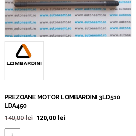
PREZOANE MOTOR LOMBARDINI 3LD510
LDA450
Prețul
Prețul
140,00
lei
120,00
lei
inițial
curent
a
este:
Cantitate