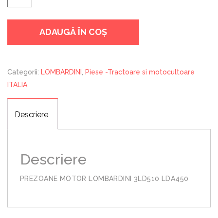
fost:
120,00 lei.
PREZOANE
140,00 lei.
MOTOR
ADAUGĂ ÎN COȘ
LOMBARDINI
3LD510
LDA450
Categorii:
LOMBARDINI
,
Piese -Tractoare si motocultoare
ITALIA
Descriere
Descriere
PREZOANE MOTOR LOMBARDINI 3LD510 LDA450