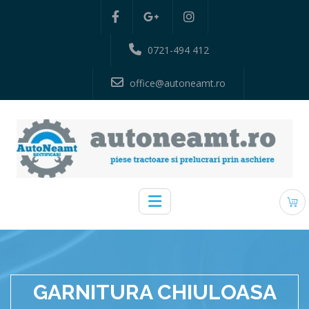
0721-494 412
office@autoneamt.ro
GARNITURA CHIULOASA