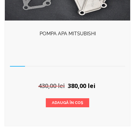
POMPA APA MITSUBISHI
Prețul
Prețul
430,00
lei
380,00
lei
inițial
curent
a
este:
ADAUGĂ ÎN COȘ
fost:
380,00 lei.
430,00 lei.